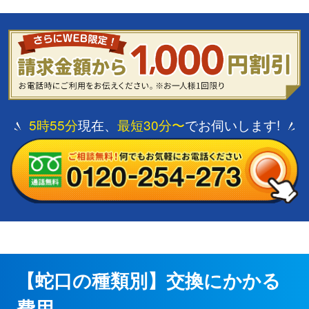
5時55分
現在、
最短30分〜
でお伺いします!
【蛇口の種類別】交換にかかる
費用