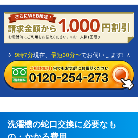
9時7分
現在、
最短30分〜
でお伺いします!
洗濯機の蛇口交換に必要なも
の・かかる費用