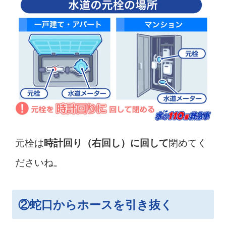
元栓は
閉めてく
時計回り（右回し）に回して
ださいね。
②蛇口からホースを引き抜く