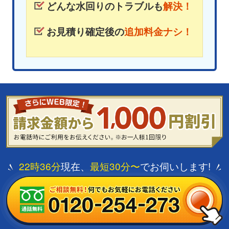
どんな水回りのトラブルも
解決！
お見積り確定後の
追加料金ナシ！
22時36分
現在、
最短30分〜
でお伺いします!