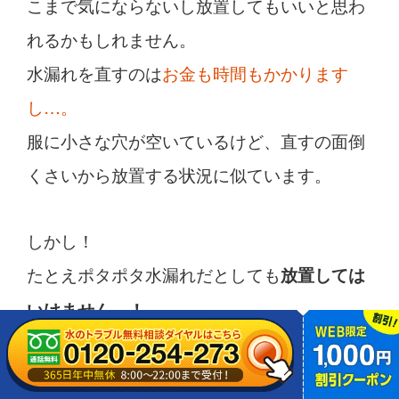
こまで気にならないし放置してもいいと思わ
れるかもしれません。
水漏れを直すのは
お金も時間もかかります
し…。
服に小さな穴が空いているけど、直すの面倒
くさいから放置する状況に似ています。
しかし！
たとえポタポタ水漏れだとしても
放置しては
いけません…！
もし放置してしまえば、以下のような
リスク
がどんどん高まる
かもしれませんよ。